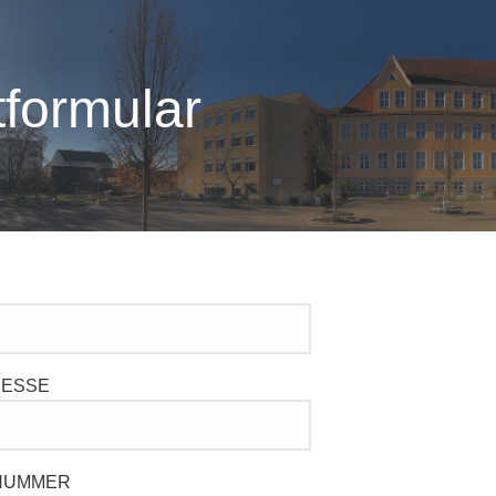
tformular
RESSE
NNUMMER