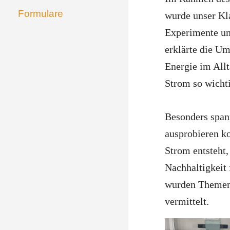
Formulare
wurde unser Kl
Experimente u
erklärte die U
Energie im All
Strom so wichti
Besonders spann
ausprobieren ko
Strom entsteht,
Nachhaltigkeit 
wurden Themen
vermittelt.