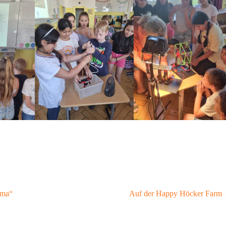
ama“
Auf der Happy Höcker Farm
navigation