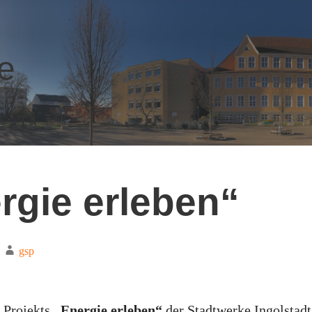
e
rgie erleben“
gsp
 Projekts
„Energie erleben“
der Stadtwerke Ingolstadt