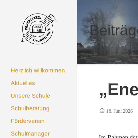
Zum
Inhalt
springen
Beiträg
GRUNDSCHULE AN
Grundschule an der
Pestalozzistraße
DER
PESTALOZZISTRASSE
Herzlich willkommen
Aktuelles
„Ene
Unsere Schule
Schulberatung
18. Juni 2026
Förderverein
Schulmanager
Im Rahmen des