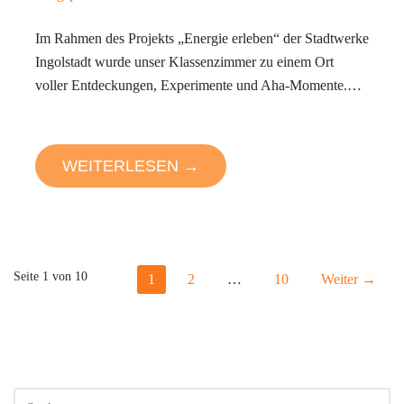
Im Rahmen des Projekts „Energie erleben“ der Stadtwerke
Ingolstadt wurde unser Klassenzimmer zu einem Ort
voller Entdeckungen, Experimente und Aha-Momente.…
WEITERLESEN →
Beitrag
Seite 1 von 10
1
2
…
10
Weiter →
Navigation
SUCHEN